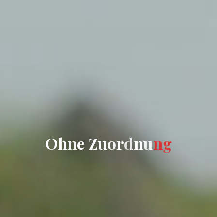
O
h
n
e
Z
u
o
r
d
n
u
n
g