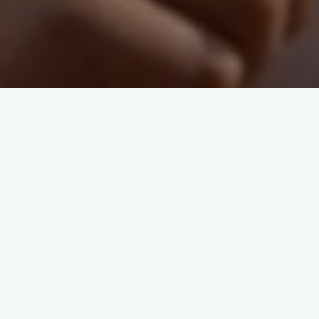
Ohne Zuordnung
Gecko-Trainingswochenende
mit Jan
23. April 2018
Die Saison steht kurz bevor. Am kommenden April
Wochenende (27. bis 29.) bietet Jan für alle Geckos
ein zur Vorbereitung nochmal ein intensives
Trainingswochenende an. Die …
"Gecko-
Weiterlesen