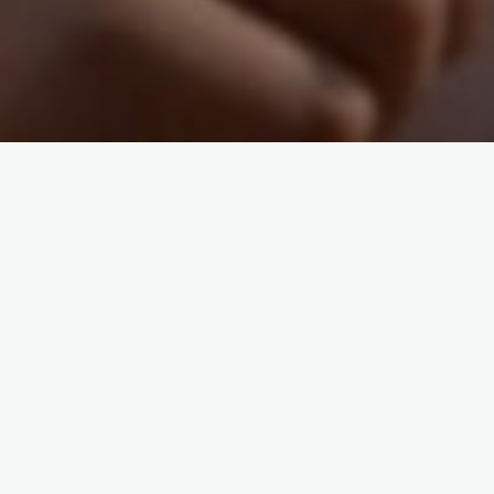
Ohne Zuordnung
Pfingstmontag kein
Schwimmtraining!
20. Mai 2018
Das Schwimmtraining am morgigen Pfingstmontag
muss leider ausfallen. Eike wird den Trainingsplan in
die FB-Gruppe schreiben, so dass ihr den Plan bei
dem angekündigten Wetter …
"Pfingstmontag