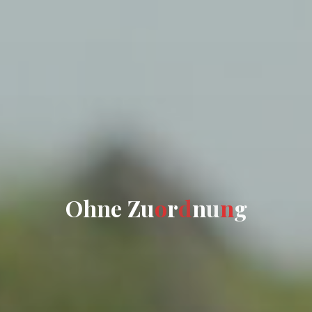
O
h
n
e
Z
u
o
r
d
n
u
n
g