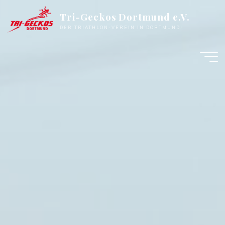
Zum
Tri-Geckos Dortmund e.V.
Inhalt
DER TRIATHLON-VEREIN IN DORTMUND!
springen