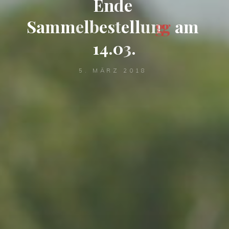
E
n
d
e
S
a
m
m
e
l
b
e
s
t
e
l
l
u
n
g
a
m
1
4
.
0
3
.
5. MÄRZ 2018