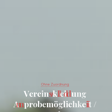
Ohne Zuordnung
V
e
r
e
i
n
s
k
l
e
i
d
u
n
g
A
n
p
r
o
b
e
m
ö
g
l
i
c
h
k
e
i
t
/