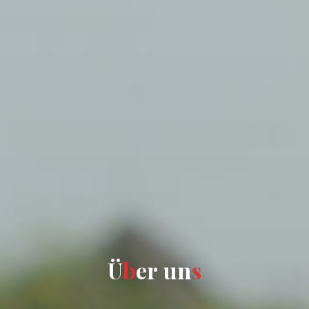
Ü
b
e
r
u
n
s