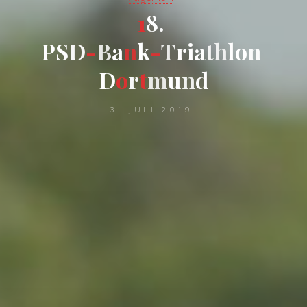
1
8
.
P
S
D
-
B
a
n
k
-
T
r
i
a
t
h
l
o
n
D
o
r
t
m
u
n
d
3. JULI 2019