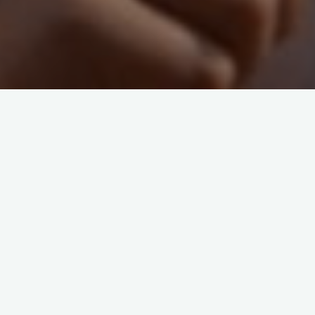
Es war der heißteste Triathlon, den Dortmund bisher erlebt
hat. Beim 18. PSD-Bank-Triathlon am PHOENIX-See in
Dortmund Hörde hätten die rund 800 Athleten und über