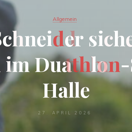
Allgemein
S
c
h
n
e
i
d
e
r
s
i
c
h
l
i
m
D
u
a
t
h
l
o
n
-
H
a
l
l
e
27. APRIL 2026