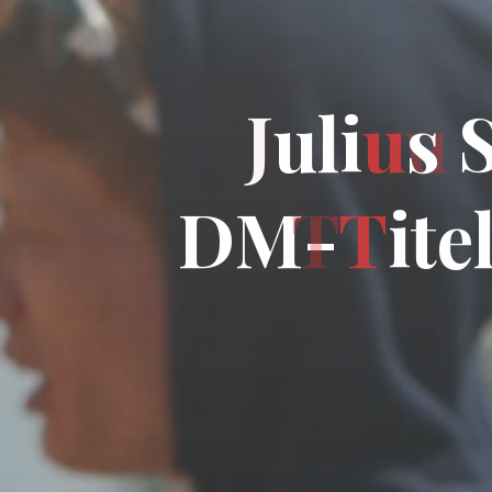
J
u
l
i
u
s
D
M
-
T
i
t
e