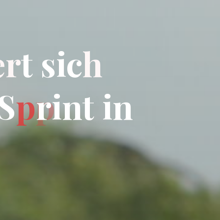
e
r
t
s
i
c
h
S
p
r
i
n
t
i
n