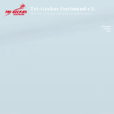
Zum
Tri-Geckos Dortmund e.V.
Inhalt
DER TRIATHLON-VEREIN IN DORTMUND!
springen