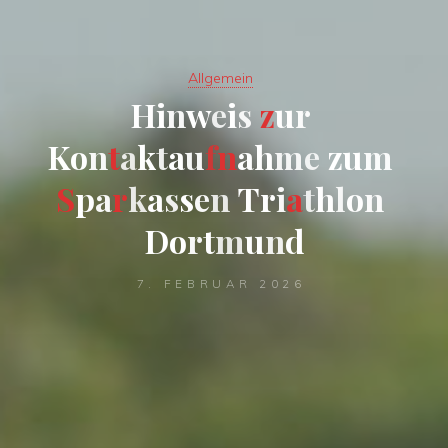
Allgemein
H
i
n
w
e
i
s
z
u
r
K
o
n
t
a
k
t
a
u
f
n
a
h
m
e
z
u
m
S
p
a
r
k
a
s
s
e
n
T
r
i
a
t
h
l
o
n
D
o
r
t
m
u
n
d
7. FEBRUAR 2026