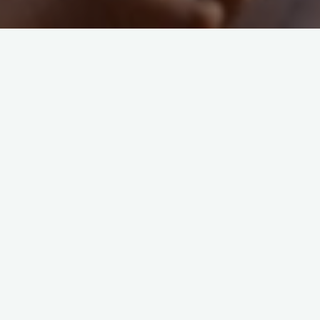
Beim Ligarennen in Sassenberg waren die Gecko-Senioren
gleich zweifach gefragt. Nach der Absage des Oberligastarts
in Saerbeck wurde der Wettkampf in Sassenberg als
Ausweichtermin festgesetzt. Nach den Platzierungen der
vorherigen Rennen in Hagen und Kamen stand das Team in
der Oberliga mit dem Rücken zur Wand und musste punkten.
Aufgrund zahlreicher Ausfälle, Absagen und
Trainingsrückstande der Stammbesetzung des Oberliga-
Teams blieb als Chance somit nur, das Team aus dem Kreis
der Senioren- und Mastersmannschaft zu besetzen.
Matthias Mendorf, Stephan Stolecki, Ingo Parche und Martin
Itter stellten sich somit der Aufgabe und erzielten mit Platz 13
die beste Platzierung in der diesjährigen Oberliga-Saison.
Matthias führte das Teamergebnis dabei mit Platz 28 an. Ingo