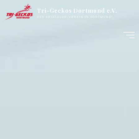
Zum
Tri-Geckos Dortmund e.V.
Inhalt
DER TRIATHLON-VEREIN IN DORTMUND!
springen