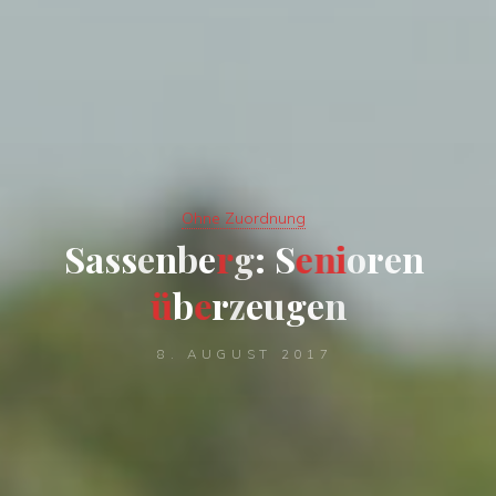
Ohne Zuordnung
S
a
s
s
e
n
b
e
r
g
:
S
e
n
i
o
r
e
n
ü
b
e
r
z
e
u
g
e
n
8. AUGUST 2017