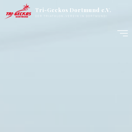
Zum
Tri-Geckos Dortmund e.V.
Inhalt
DER TRIATHLON-VEREIN IN DORTMUND!
springen