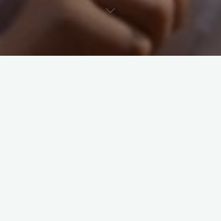
Frank Wenninghoff, Franz-Josef Thölking und Volker Kozlowski
waren beim Saisonfinale der Masters in Xanten für die Geckos
auf der Kurzdistanz am Start.
Aufgrund einer Gewitterwarnung verspätete sich der Start der
Masters um 40 Minuten, bevor es in der Xantener Südsee mit
dem Schwimmen losging. Nach dem kurzen, heftigen Gewitter
mit Starkregen ließ sich dann aber auch schnell die Sonne
wieder sehen und die windanfällige Radstrecke war zum Glück
schnell wieder trocken.
Aufgrund extrem starker Konkurrenz verfehlte das Team die