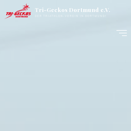
Zum
Tri-Geckos Dortmund e.V.
Inhalt
DER TRIATHLON-VEREIN IN DORTMUND!
springen