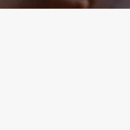
Eine überaus gute und große Resonanz fand die
Pressekonferenz zum diesjährigen PSD Bank Triathlon
Dortmund – hier eine kleine Auswahl:
Radio 91.2 vom 14.06.2017
Bild Zeitung vom 15.06.2017
Dortmunder Rundschau vom 16.06.2017
Stadt Dortmund vom 16.06.2017
Nordstadtblogger vom 15.06.2017