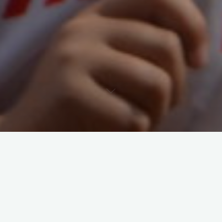
Die Ergebnisse vom Indeland-Triathlon (
NRW-Liga
), aus
Kamen (
Landesliga Mitte
) und Bocholt sind eingestellt. Dazu
auch die
guten Platzierungen der Einzelstarter Paul und
Annika
.