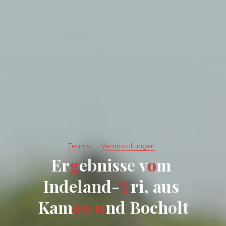
Teams
Veranstaltungen
E
r
g
e
b
n
i
s
s
e
v
o
m
I
n
d
e
l
a
n
d
-
T
r
i
,
a
u
s
K
a
m
e
n
u
n
d
B
o
c
h
o
l
t