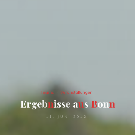
Teams
Veranstaltungen
E
r
g
e
b
n
i
s
s
e
a
u
s
B
o
n
n
11. JUNI 2012