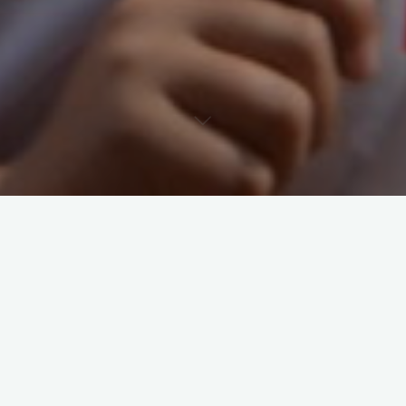
Die Ergebnisse vom Bonn-Triathlon sind unter „
Seniorenliga
„,
„
Masterliga
“ und „
Veranstaltungen
“ eingestellt.
Tri-Geckos Instagram Feed