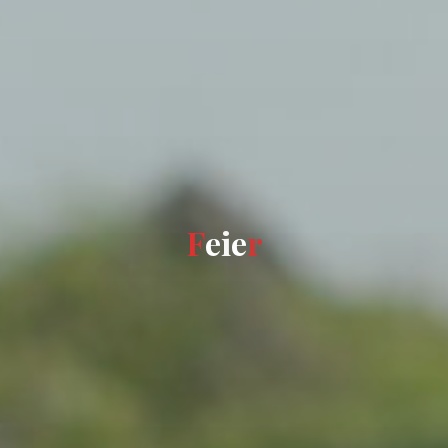
F
e
i
e
r