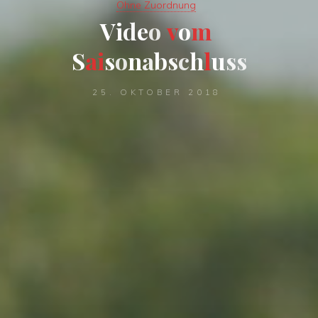
Ohne Zuordnung
V
i
d
e
o
v
o
m
S
a
i
s
o
n
a
b
s
c
h
l
u
s
s
25. OKTOBER 2018