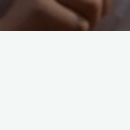
Hier ein kurzes Video, um unseren diesjährigen Saisonausklang
nochmal aufleben zu lassen: