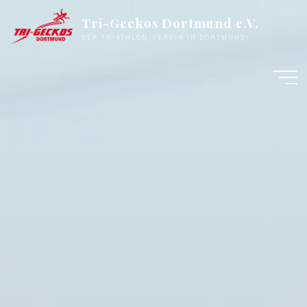
Zum
Tri-Geckos Dortmund e.V.
Inhalt
DER TRIATHLON-VEREIN IN DORTMUND!
springen