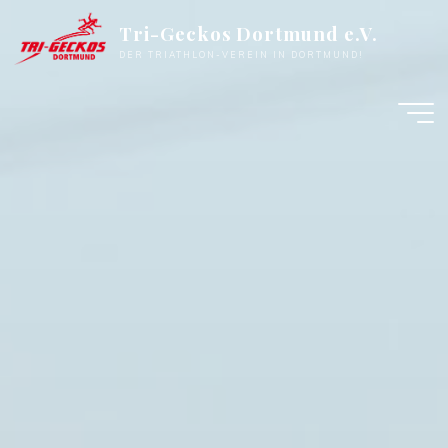
Zum
Tri-Geckos Dortmund e.V.
Inhalt
DER TRIATHLON-VEREIN IN DORTMUND!
springen