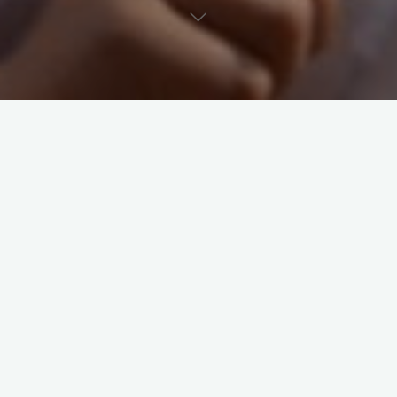
Welch ein Wochenende! – Gleich 6 Ligamannschaften der Tri-
Geckos waren am vergangenen Wochenende im
Einsatz. Dabei untermauerte unser Verbandsliga-Team mit
Platz 3 in Kamen die Ambitionen zum direkten Wiederaufstieg
in die Oberliga.
Ein ausführlicher Bericht über das Wochenende ist in den
gestrigen Ruhrnachrichten erschienen – zum Artikel geht`s
hier
.
Aber damit war es noch nicht genug. Beim Aasee-Triathlon in
Bocholt verpasst Lisa Rosemeier mit Platz 4 das Podium nur
knapp und absolvierte bei Ihrem Debüt über die Mitteldistanz