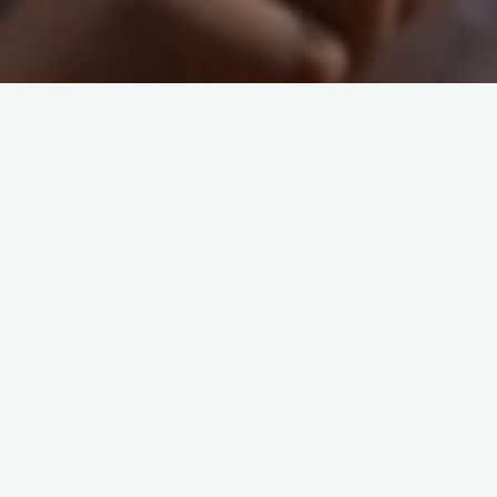
Hallo Geckos,
wir wünschen Euch viel Gesundheit und Erfolg 2018 und laden
hiermit alle Geckos zur
Jahreshauptversammlung
am 04. Februar 2018, ab 09.30Uhr,
im RoadStop
(Hohensyburgstr. 169 – 44265 Dortmund –
http://dortmund.roadstop.de/
)
ein.
Getränke und das Frühstücksbuffet sind selbstverständlich
wieder für alle frei.