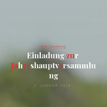
Ohne Zuordnung
E
i
n
l
a
d
u
n
g
z
u
r
J
a
h
r
e
s
h
a
u
p
t
v
e
r
s
a
m
m
l
u
n
g
7. JANUAR 2018