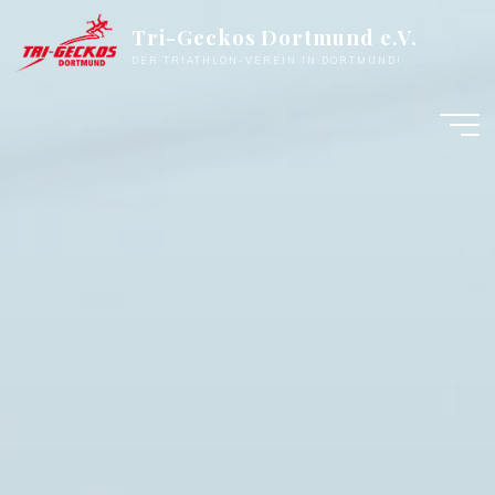
Zum
Tri-Geckos Dortmund e.V.
Inhalt
DER TRIATHLON-VEREIN IN DORTMUND!
springen