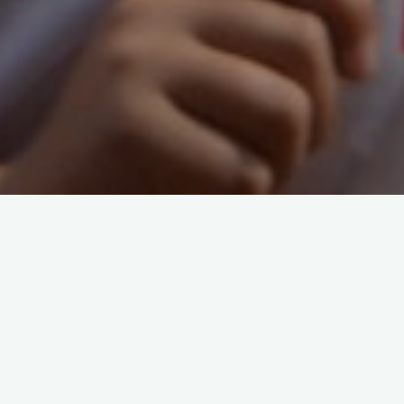
Aufgrund der geltenden Gewitterwarnung für Dortmund muss
das für heute geplante Radtraining offiziell leider ausfallen!
Tri-Geckos Instagram Feed