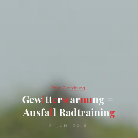
Ohne Zuordnung
G
e
w
i
t
t
e
r
w
a
r
n
u
n
g
=
A
u
s
f
a
l
l
R
a
d
t
r
a
i
n
i
n
g
2. JUNI 2016