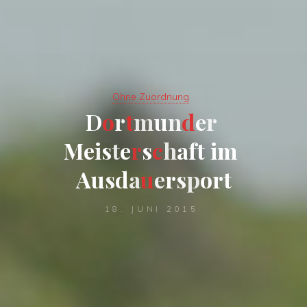
Ohne Zuordnung
D
D
o
r
r
t
m
u
n
d
e
r
M
e
i
s
t
e
r
s
c
h
h
a
f
f
t
i
m
A
A
u
s
d
d
a
u
e
r
s
p
o
o
r
t
18. JUNI 2015