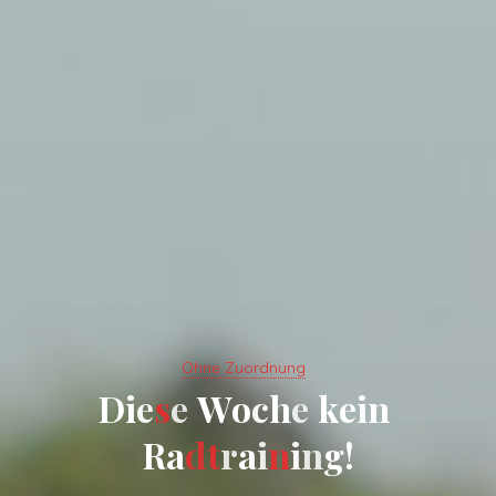
Ohne Zuordnung
D
i
e
s
e
W
o
c
h
e
k
e
i
n
R
a
d
t
r
a
i
n
i
n
g
!