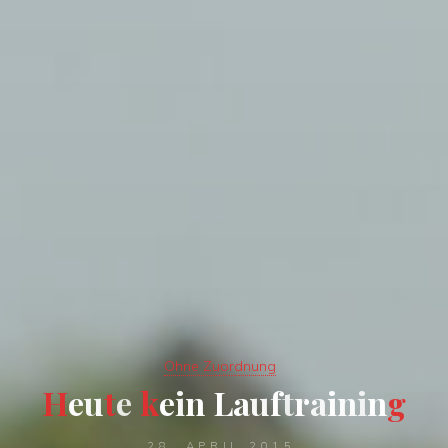
Ohne Zuordnung
H
e
u
t
e
k
e
i
n
L
a
u
f
t
r
a
i
n
i
n
g
28. APRIL 2015