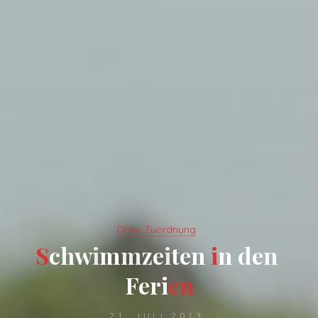
Ohne Zuordnung
S
c
h
w
i
m
m
z
e
i
t
e
n
i
n
d
e
n
F
e
r
i
e
n
21. JULI 2013