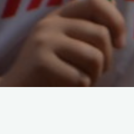
Achtet auf die gänderten Schwimmzeiten in den Ferien!
– Montags ab 19 Uhr,
2. Ferienhälfte kein Training
.
– Freitags ab 20 Uhr
– Samstags 1. Ferienhälfte kein Training, dann normal von
13.30 Uhr und 16 Uhr