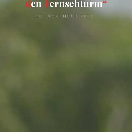
d
e
n
F
e
r
n
s
e
h
t
u
r
m
“
18. NOVEMBER 2012