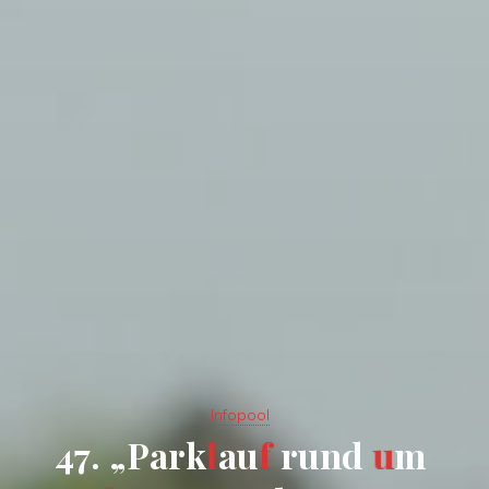
Infopool
4
7
.
„
P
a
r
k
l
a
u
f
r
u
n
d
u
m