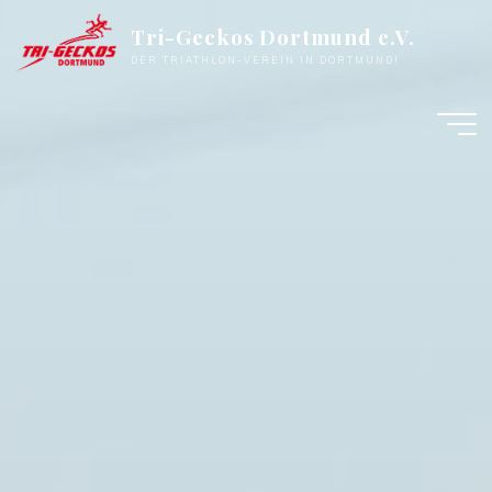
Zum
Tri-Geckos Dortmund e.V.
Inhalt
DER TRIATHLON-VEREIN IN DORTMUND!
springen