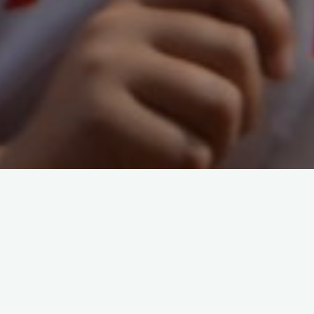
Aufgrund der Kooperation zwischen dem TuSEM Essen-RWE
Marathon „Rund um den Baldeneysee“ und unserem
Westfalentriathlon werden noch Helfer für den 14.10. gesucht.