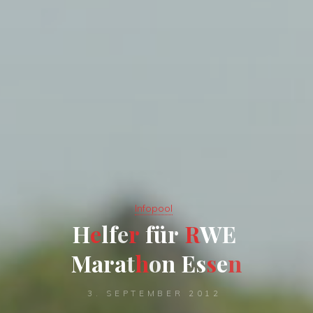
Infopool
H
e
l
f
e
r
f
ü
r
R
W
E
M
a
r
a
t
h
o
n
E
s
s
e
n
3. SEPTEMBER 2012