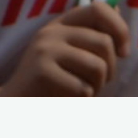
Die Ergebnisse aus Sassenberg sind eingestellt, zum einen
unter den
Ligen
(alle außer Landesliga waren am Start) als
auch unter
„Veranstaltungen“
hinsichtlich der Wertung zur
NRW-Landesmeisterschaft.
Wer noch Fotos gemacht hat, kann diese bitte an Udo