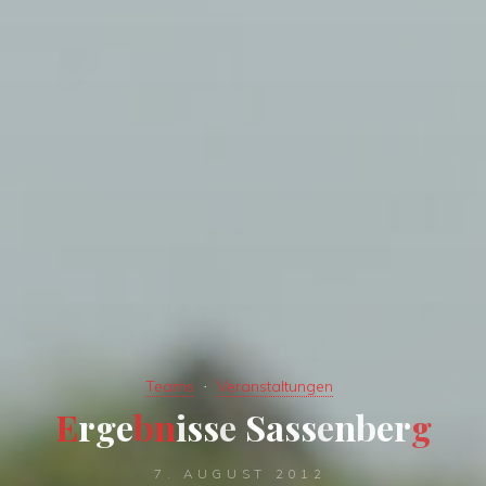
Teams
Veranstaltungen
E
r
g
e
b
n
i
s
s
e
S
a
s
s
e
n
b
e
r
g
7. AUGUST 2012